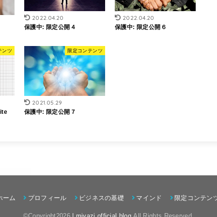
2022.04.20
2022.04.20
保護中: 限定公開４
保護中: 限定公開６
テンツ
限定コンテンツ
2021.05.29
te
保護中: 限定公開７
ホーム
プロフィール
ビジネスの基礎
マインド
限定コンテン
©Copyright2026
| miyazi official blog
.All Rights Reserved.